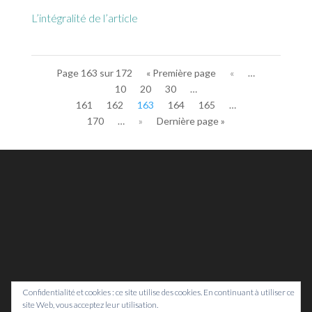
L’intégralité de l’article
Page 163 sur 172
« Première page
«
…
10
20
30
…
161
162
163
164
165
…
170
…
»
Dernière page »
Confidentialité et cookies : ce site utilise des cookies. En continuant à utiliser ce
site Web, vous acceptez leur utilisation.