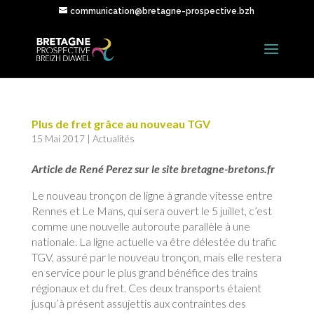
communication@bretagne-prospective.bzh
Plus de fret grâce au nouveau TGV
15 Mai 2017
|
Actualités
Article de René Perez sur le site bretagne-bretons.fr
Le nouveau tronçon de ligne à grande vitesse entre
Rennes et Le Mans, qui sera ouvert le 5 juillet, c’est
comme une nouvelle autoroute parallèle à une
nationale. La ligne actuelle va être délestée du trafic
TGV, assuré par le nouveau tronçon, mais elle restera
en service pour le plus grand bénéfice des trains
régionaux et du fret. Ces deux transports étaient
jusqu’à présent assujettis aux contraintes des