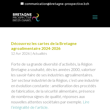
communication@bretagne-prospective.bzh
Découvrez les cartes de la Bretagne
agroalimentaire 2024-2026
12 Avr 2026
|
Actualités
Forte de sa grande diversité d’activités, la Région
Bretagne a souhaité, dès les années 2000, valoriser
les savoir-faire de ses industries agroalimentaires.
1er secteur industriel de la Région, c’est une industrie
en évolution constante : amélioration des procédés
de fabrication, de la sécurité alimentaire, présence
de nombreux signes de qualité, réponses aux
nouvelles attentes sociétales par exemple.
Lire
l’intégralité de l’article.