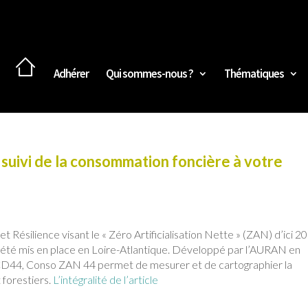
Adhérer
Qui sommes-nous ?
Thématiques
 suivi de la consommation foncière à votre
et Résilience visant le « Zéro Artificialisation Nette » (ZAN) d’ici 2
 a été mis en place en Loire-Atlantique. Développé par l’AURAN en
CD44, Conso ZAN 44 permet de mesurer et de cartographier la
 forestiers.
L’intégralité de l’article