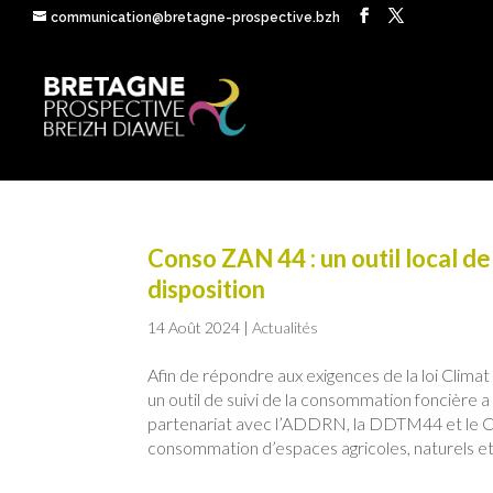
communication@bretagne-prospective.bzh
Conso ZAN 44 : un outil local de
disposition
14 Août 2024
|
Actualités
Afin de répondre aux exigences de la loi Climat 
un outil de suivi de la consommation foncière
partenariat avec l’ADDRN, la DDTM44 et le 
consommation d’espaces agricoles, naturels et