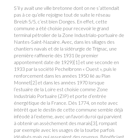
S’il y avait une ville bretonne dont on ne s’attendait
pas à ce qu’elle rejoigne tout de suite le réseau
Breizh 5/5, c’est bien Donges. En effet, cette
commune a été choisie pour recevoir le grand
terminal pétrolier de la Zone Industrialo-portuaire de
Nantes-Saint-Nazaire. Avec, dans les sillages des
chantiers navals et de la sidérurgie de Trignac, une
première raffinerie dès 1931 (le premier
appontement date de 1929)[1] et une seconde en
1933 par la société Pechelbronn « Ouest », puis le
renforcement dans les années 1950 lié au Plan
Monnet[2] et dans les années 1970 lorsque
l’estuaire de la Loire est choisie comme Zone
Industrialo Portuaire (ZIP) et porte d’entrée
énergétique de la France. Dès 1774, on note avec
intérêt que le destin de cette commune semble déjà
inféodé à l’externe, avec un favori du roi qui parvient
à obtenir un assèchement des marais[3], rompant
par exemple avec les usages de la tourbe parfois
idéalisés mais qui assuraient des revenus. Bénéficiant