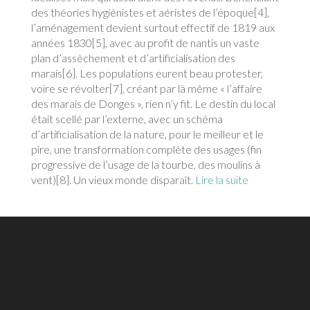
des théories hygiénistes et aéristes de l’époque[4],
l’aménagement devient surtout effectif de 1819 aux
années 1830[5], avec au profit de nantis un vaste
plan d’assèchement et d’artificialisation des
marais[6]. Les populations eurent beau protester,
voire se révolter[7], créant par là même « l’affaire
des marais de Donges », rien n’y fit. Le destin du local
était scellé par l’externe, avec un schéma
d’artificialisation de la nature, pour le meilleur et le
pire, une transformation complète des usages (fin
progressive de l’usage de la tourbe, des moulins à
vent)[8]. Un vieux monde disparaît.
Lire la suite