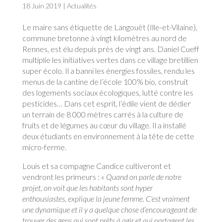
18 Juin 2019
|
Actualités
Le maire sans étiquette de Langouët (Ille-et-Vilaine),
commune bretonne à vingt kilomètres au nord de
Rennes, est élu depuis près de vingt ans. Daniel Cueff
multiplie les initiatives vertes dans ce village bretillien
super écolo. Il a banni les énergies fossiles, rendu les
menus de la cantine de l’école 100% bio, construit
des logements sociaux écologiques, lutté contre les
pesticides… Dans cet esprit, l’édile vient de dédier
un terrain de 8 000 mètres carrés à la culture de
fruits et de légumes au cœur du village. Il a installé
deux étudiants en environnement à la tête de cette
micro-ferme.
Louis et sa compagne Candice cultiveront et
vendront les primeurs :
« Quand on parle de notre
projet, on voit que les habitants sont hyper
enthousiastes, explique la jeune femme. C’est vraiment
une dynamique et il y a quelque chose d’encourageant de
trouver des gens qui sont prêts à agir et qui partagent les