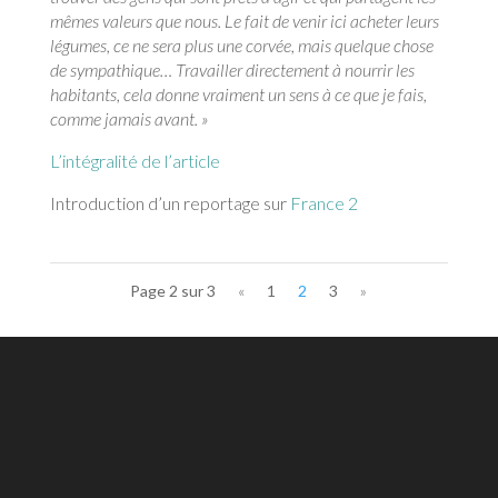
mêmes valeurs que nous. Le fait de venir ici acheter leurs
légumes, ce ne sera plus une corvée, mais quelque chose
de sympathique… Travailler directement à nourrir les
habitants, cela donne vraiment un sens à ce que je fais,
comme jamais avant. »
L’intégralité de l’article
Introduction d’un reportage sur
France 2
Page 2 sur 3
«
1
2
3
»