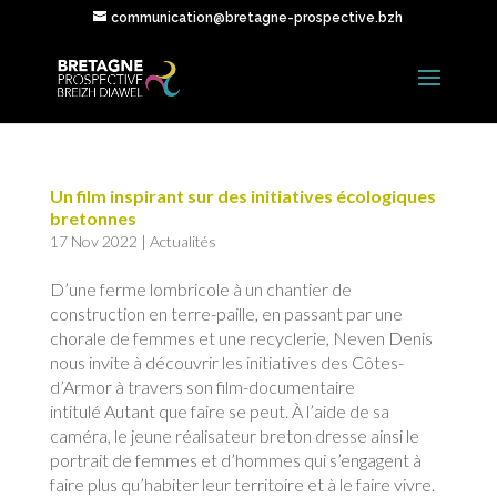
communication@bretagne-prospective.bzh
Un film inspirant sur des initiatives écologiques
bretonnes
17 Nov 2022
|
Actualités
D’une ferme lombricole à un chantier de
construction en terre-paille, en passant par une
chorale de femmes et une recyclerie, Neven Denis
nous invite à découvrir les initiatives des Côtes-
d’Armor à travers son film-documentaire
intitulé Autant que faire se peut. À l’aide de sa
caméra, le jeune réalisateur breton dresse ainsi le
portrait de femmes et d’hommes qui s’engagent à
faire plus qu’habiter leur territoire et à le faire vivre.