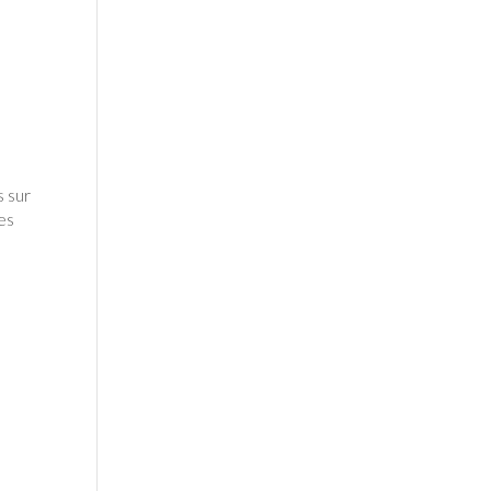
 sur
ées