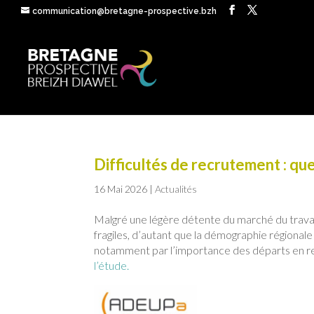
communication@bretagne-prospective.bzh
Difficultés de recrutement : que
16 Mai 2026
|
Actualités
Malgré une légère détente du marché du travai
fragiles, d’autant que la démographie régionale
notamment par l’importance des départs en retr
l’étude.