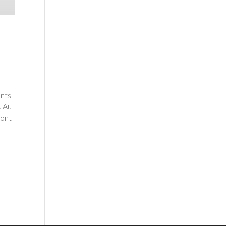
ents
. Au
sont