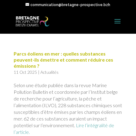
communication@bretagne-prospective.bzh
Parcs éoliens en mer : quelles substances
peuvent-ils émettre et comment réduire ces
émissions ?
11 Oct 2025
|
Actualités
Selon une étude publiée dans la revue Marine
Pollution Bulletin et coordonnée par l’Institut belge
de recherche pour l’agriculture, la pêche et
l’alimentation (ILVO), 228 substances chimiques sont
susceptibles d’être émises par les champs éoliens en
mer. 62 de ces substances auraient un impact
potentiel sur l’environnement.
Lire l’intégralité de
l’article.