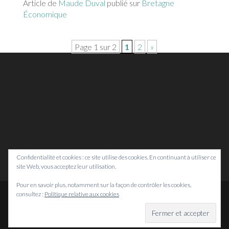
Article de
Maude Duval
publié sur
Bretagne
Économique
Page 1 sur 2
1
2
»
Confidentialité et cookies : ce site utilise des cookies. En continuant à utiliser ce
site Web, vous acceptez leur utilisation.
Pour en savoir plus, notamment sur la façon de contrôler les cookies,
consultez :
Politique relative aux cookies
© Bretagne Prospective,
2026
Mentions légales