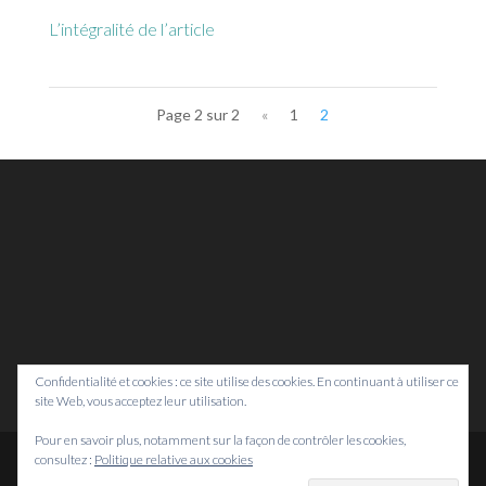
L’intégralité de l’article
Page 2 sur 2
«
1
2
Confidentialité et cookies : ce site utilise des cookies. En continuant à utiliser ce
site Web, vous acceptez leur utilisation.
Pour en savoir plus, notamment sur la façon de contrôler les cookies,
consultez :
Politique relative aux cookies