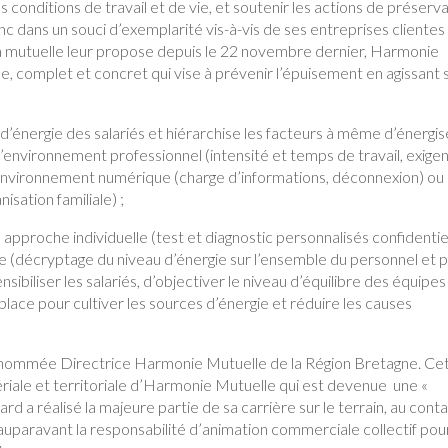
es conditions de travail et de vie, et soutenir les actions de préserv
nc dans un souci d’exemplarité vis-à-vis de ses entreprises clientes
 la mutuelle leur propose depuis le 22 novembre dernier, Harmonie
e, complet et concret qui vise à prévenir l’épuisement en agissant 
 d’énergie des salariés et hiérarchise les facteurs à même d’énergis
à l’environnement professionnel (intensité et temps de travail, exige
l’environnement numérique (charge d’informations, déconnexion) ou 
isation familiale) ;
 approche individuelle (test et diagnostic personnalisés confidentie
e (décryptage du niveau d’énergie sur l’ensemble du personnel et 
sibiliser les salariés, d’objectiver le niveau d’équilibre des équipes
n place pour cultiver les sources d’énergie et réduire les causes
st nommée Directrice Harmonie Mutuelle de la Région Bretagne. Ce
gériale et territoriale d’Harmonie Mutuelle qui est devenue une «
ard a réalisé la majeure partie de sa carrière sur le terrain, au cont
t auparavant la responsabilité d’animation commerciale collectif pou