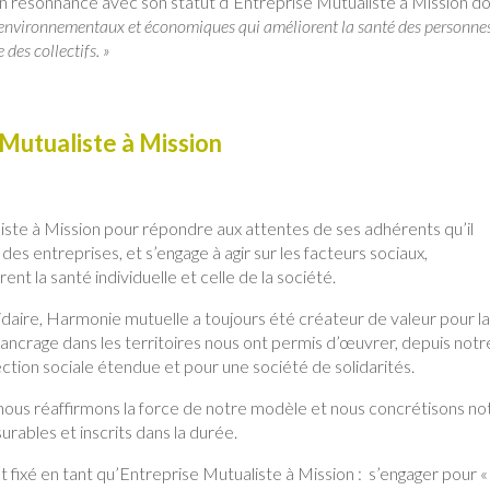
 en résonnance avec son statut d’Entreprise Mutualiste à Mission do
x, environnementaux et économiques qui améliorent la santé des personne
 des collectifs. »
Mutualiste à Mission
ste à Mission pour répondre aux attentes de ses adhérents qu’il
des entreprises, et s’engage à agir sur les facteurs sociaux,
 la santé individuelle et celle de la société.
idaire, Harmonie mutuelle a toujours été créateur de valeur pour l
 ancrage dans les territoires nous ont permis d’œuvrer, depuis notr
ection sociale étendue et pour une société de solidarités.
nous réaffirmons la force de notre modèle et nous concrétisons no
ables et inscrits dans la durée.
 fixé en tant qu’Entreprise Mutualiste à Mission : s’engager pour «