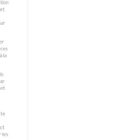
ation
 et
sur
er
nces
à la
ls
par
 et
tte
act
r les