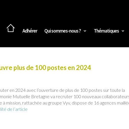
Adhérer
Qui sommes-nous ?
Thématiques
vre plus de 100 postes en 2024
ter en 2024 avec l’ouverture de plus de 100 postes sur toute la
monie Mutuelle Bretagne va recruter 100 nouveaux collaborateurs
ste à mission, rattachée au groupe Vyv, dispose de 16 agences maill
lité de l’article