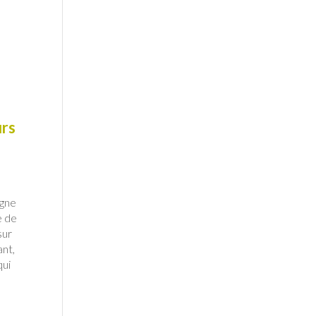
urs
agne
e de
sur
ant,
qui