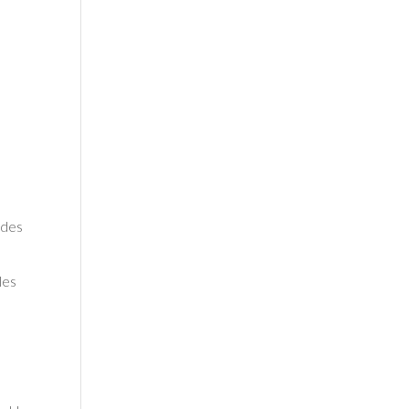
 des
les