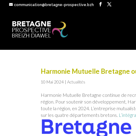
communication@bretagne-prospective.bzh
Harmonie Mutuelle Bretagne ou
10 Mai 2024
|
Actualités
Harmonie Mutuelle Bretagne continue de recru
région. Pour soutenir son développement, Har
toute la région, en 2024. L’entreprise mutuali
sur les quatre départements bretons.
L’intégra