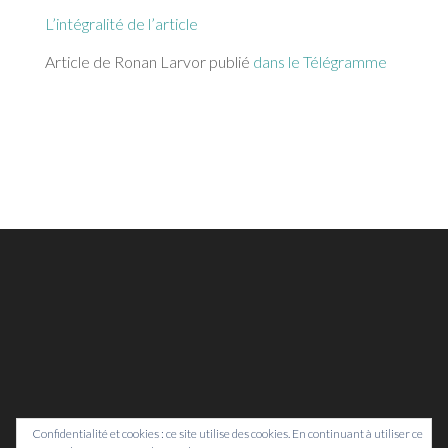
L’intégralité de l’article
Article de Ronan Larvor publié
dans le Télégramme
Confidentialité et cookies : ce site utilise des cookies. En continuant à utiliser ce