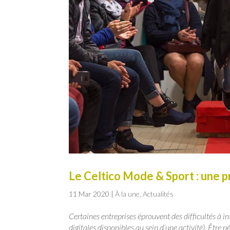
Le Celtico Mode & Sport : une pr
11 Mar 2020
|
À la une
,
Actualités
Certaines entreprises éprouvent des difficultés à in
digitales disponibles au sein d’une activité). Être 