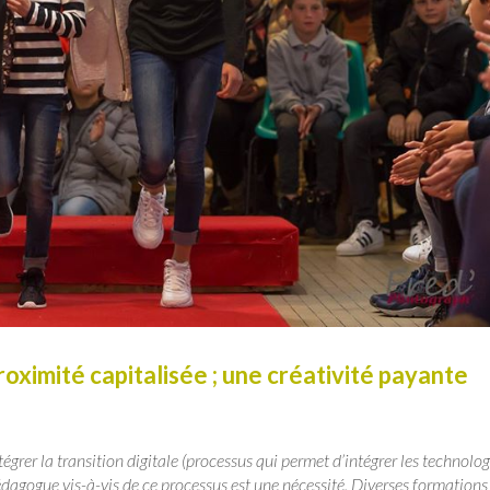
oximité capitalisée ; une créativité payante
tégrer la transition digitale (processus qui permet d’intégrer les technolog
pédagogue vis-à-vis de ce processus est une nécessité. Diverses formations