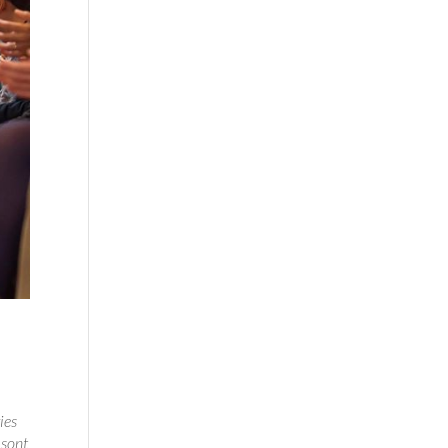
ies
 sont