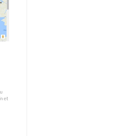
au
n et