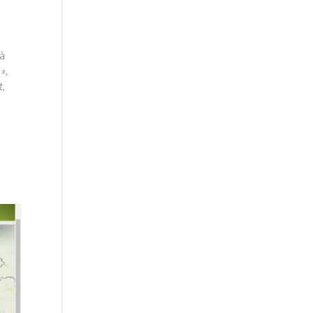
 à
»,
t,