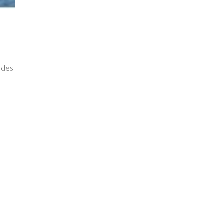
n des
s
s