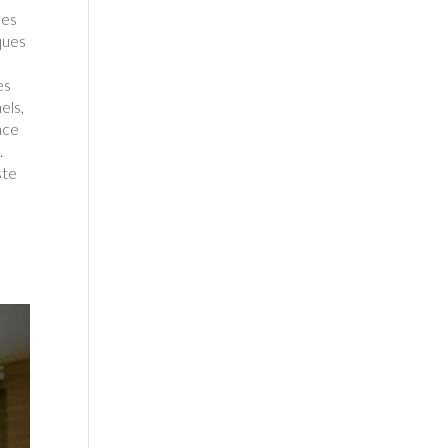
ces
iques
es
els,
ance
.
ste