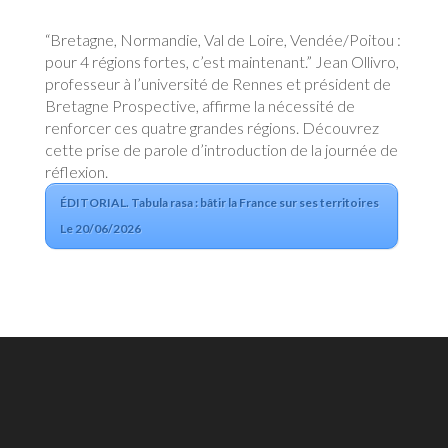
“Bretagne, Normandie, Val de Loire, Vendée/Poitou :
pour 4 régions fortes, c’est maintenant.” Jean Ollivro,
professeur à l’université de Rennes et président de
Bretagne Prospective, affirme la nécessité de
renforcer ces quatre grandes régions. Découvrez
cette prise de parole d’introduction de la journée de
réflexion.
ÉDITORIAL. Tabula rasa : bâtir la France sur ses territoires
Le 20/06/2026