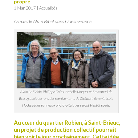
propre
1 Mar 2017
|
Actualités
Article de Alain Bihel dans Ouest-France
Alain Le Flohic, Philippe Colas, Isabelle Moquet et Emmanuel de
Bressy, quelques-uns des représentants de Citéwatt, devant l’école
Hoche où les panneaux photovoltaïques seront bientôt posés.
Au cœur du quartier Robien, à Saint-Brieuc,
un projet de production collectif pourrait
bien voir le jour prochainement. Cette idée