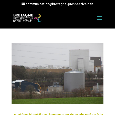
communication@bretagne-prospective.bzh
Loudéac bientôt autonome en énergie grâce à la