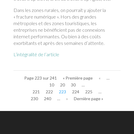
Dans les zones rurales, on pourrait y ajouter la
« fracture numérique ». Hors des grandes
métropoles et des zones touristiques, les
entreprises ne bénéficient pas de connexions
internet performantes. Ou bien à des coûts
exorbitants et après des semaines d’attente.
L’intégralité de l’article
Page 223 sur 241
« Première page
«
…
10
20
30
…
221
222
223
224
225
…
230
240
…
»
Dernière page »