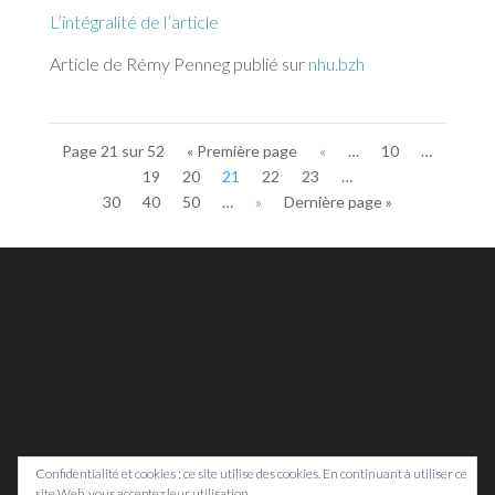
L’intégralité de l’article
Article de Rémy Penneg publié sur
nhu.bzh
Page 21 sur 52
« Première page
«
…
10
…
19
20
21
22
23
…
30
40
50
…
»
Dernière page »
Confidentialité et cookies : ce site utilise des cookies. En continuant à utiliser ce
site Web, vous acceptez leur utilisation.